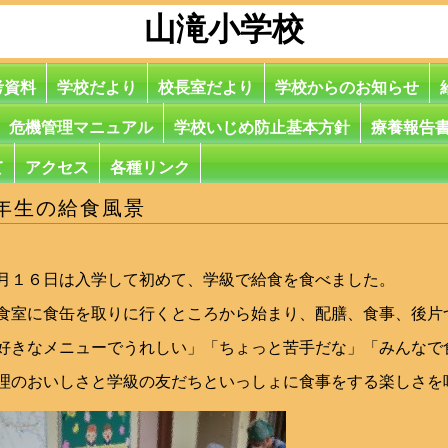
山滝小学校
考資料
学校だより
校長室だより
学校からのお知らせ
危機管理マニュアル
学校いじめ防止基本方針
療養報告
て
アクセス
各種リンク
年生の給食風景
月１６日は入学して初めて、学級で給食を食べました。
食室に食缶を取りに行くところから始まり、配膳、食事、後片
好きなメニューでうれしい」「ちょっと苦手だな」「みんなで
理のおいしさと学級の友だちといっしょに食事をする楽しさを