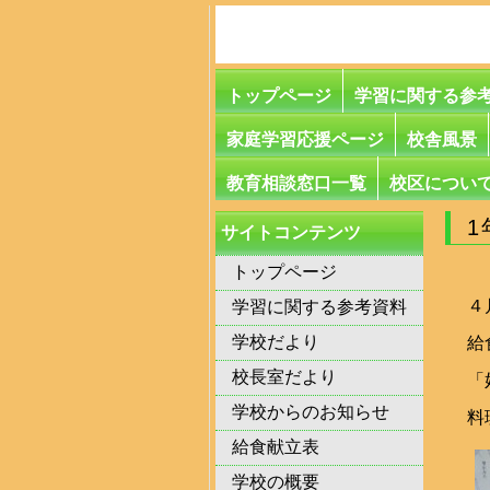
トップページ
学習に関する参
家庭学習応援ページ
校舎風景
教育相談窓口一覧
校区につい
1
サイトコンテンツ
トップページ
４
学習に関する参考資料
学校だより
給
校長室だより
「
学校からのお知らせ
料
給食献立表
学校の概要