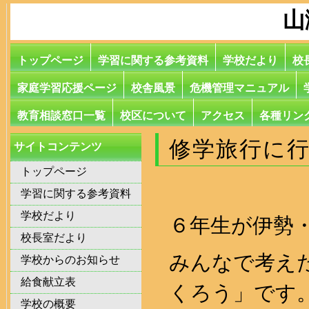
山
トップページ
学習に関する参考資料
学校だより
校
家庭学習応援ページ
校舎風景
危機管理マニュアル
教育相談窓口一覧
校区について
アクセス
各種リン
修学旅行に
サイトコンテンツ
トップページ
学習に関する参考資料
学校だより
６年生が伊勢
校長室だより
みんなで考え
学校からのお知らせ
給食献立表
くろう」です
学校の概要