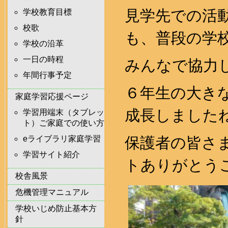
見学先での活
学校教育目標
校歌
も、普段の学
学校の沿革
一日の時程
みんなで協力
年間行事予定
６年生の大き
家庭学習応援ページ
成長しました
学習用端末（タブレッ
ト）ご家庭での使い方
eライブラリ家庭学習
保護者の皆さ
学習サイト紹介
トありがとう
校舎風景
危機管理マニュアル
学校いじめ防止基本方
針